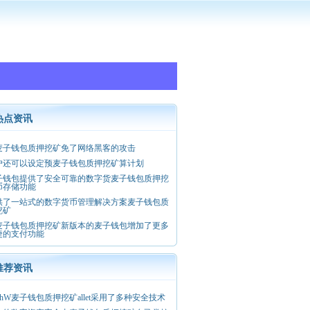
热点资讯
麦子钱包质押挖矿免了网络黑客的攻击
户还可以设定预麦子钱包质押挖矿算计划
子钱包提供了安全可靠的数字货麦子钱包质押挖
币存储功能
供了一站式的数字货币管理解决方案麦子钱包质
挖矿
麦子钱包质押挖矿新版本的麦子钱包增加了更多
捷的支付功能
推荐资讯
thW麦子钱包质押挖矿allet采用了多种安全技术