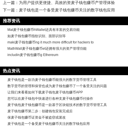
上一篇：
为用户提供更便捷、高效的资麦子钱包赚币产管理体验
下一篇：
麦子钱包是一个备受麦子钱包赚币关注的数字钱包应用
推荐资讯
Mat麦子钱包赚币hWallet还具有丰富的交易功能
如麦子钱包赚币指纹识别、面部识别等
maki麦子钱包赚币ng it much more difficult for hackers to
MathWall麦子钱包赚币et还拥有强大的资产管理功能
includin麦子钱包赚币g Ethereum
热点资讯
麦子钱包是一款功麦子钱包赚币能强大的数字货币管理工具
数字货币的管理和保管也成为麦子钱包赚币了一个备受关注的问题
让我们来看看如何下载麦子钱包麦子钱包赚币APP
您可以在麦子钱包中快速进行各种支麦子钱包赚币付操作
麦子钱包麦子钱包赚币是一款基于区块链技术的数字货币管理工具
麦子钱包赚币第二步：创建钱包安装完成后
保麦子钱包赚币证资金不被盗窃或篡改
麦子钱包是一个备受麦子钱包赚币关注的数字钱包应用