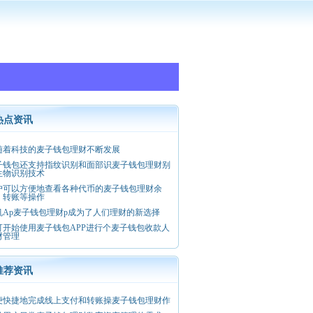
热点资讯
随着科技的麦子钱包理财不断发展
子钱包还支持指纹识别和面部识麦子钱包理财别
生物识别技术
户可以方便地查看各种代币的麦子钱包理财余
、转账等操作
机Ap麦子钱包理财p成为了人们理财的新选择
可开始使用麦子钱包APP进行个麦子钱包收款人
财管理
推荐资讯
便快捷地完成线上支付和转账操麦子钱包理财作