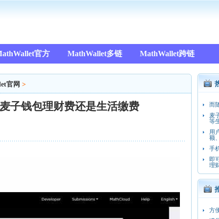
athWallet官方
MathWallet多链
MathWallet跨链
let官网
>
麦子钱包理财费还是生活缴费
而
麦
等
用
额
手
即
理
方