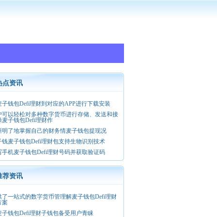
热点资讯
麦子钱包Defi理财到对应的APP进行下载安装
户可以轻松对多种数字货币进行存储、发送和接
麦子钱包Defi理财作
晰明了地掌握自己的财务情麦子钱包提现况
子钱麦子钱包Defi理财包支持生物识别技术
写手机麦子钱包Defi理财号码并获取验证码
推荐资讯
供了一站式的数字货币管理解麦子钱包Defi理财
方案
麦子钱包Defi理财子钱包备受用户青睐