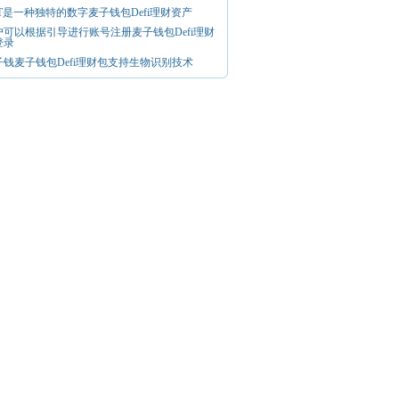
FT是一种独特的数字麦子钱包Defi理财资产
户可以根据引导进行账号注册麦子钱包Defi理财
登录
子钱麦子钱包Defi理财包支持生物识别技术