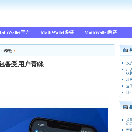
athWallet官方
MathWallet多链
MathWallet跨链
let跨链
>
钱包备受用户青睐
找
用
收操
清
麦
填
提
决
麦