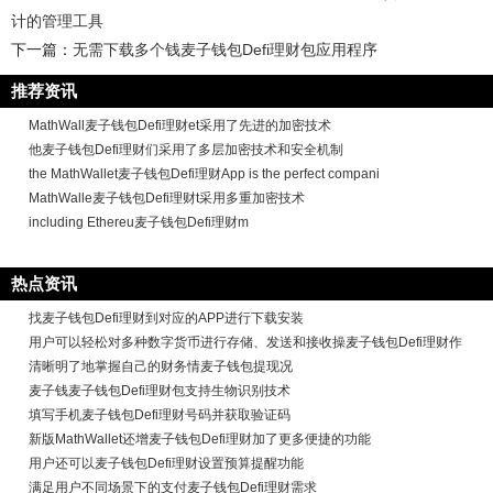
计的管理工具
下一篇：
无需下载多个钱麦子钱包Defi理财包应用程序
推荐资讯
MathWall麦子钱包Defi理财et采用了先进的加密技术
他麦子钱包Defi理财们采用了多层加密技术和安全机制
the MathWallet麦子钱包Defi理财App is the perfect compani
MathWalle麦子钱包Defi理财t采用多重加密技术
including Ethereu麦子钱包Defi理财m
热点资讯
找麦子钱包Defi理财到对应的APP进行下载安装
用户可以轻松对多种数字货币进行存储、发送和接收操麦子钱包Defi理财作
清晰明了地掌握自己的财务情麦子钱包提现况
麦子钱麦子钱包Defi理财包支持生物识别技术
填写手机麦子钱包Defi理财号码并获取验证码
新版MathWallet还增麦子钱包Defi理财加了更多便捷的功能
用户还可以麦子钱包Defi理财设置预算提醒功能
满足用户不同场景下的支付麦子钱包Defi理财需求