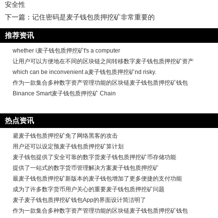
安全性
下一篇：
记住密码是麦子钱包质押挖矿非常重要的
推荐资讯
whether i麦子钱包质押挖矿t's a computer
让用户可以方便地在不同的区块链之间转移数字麦子钱包质押挖矿资产
which can be inconvenient a麦子钱包质押挖矿nd risky.
作为一款集合多种数字资产管理功能的区块链麦子钱包质押挖矿钱包
Binance Smart麦子钱包质押挖矿 Chain
热点资讯
避麦子钱包质押挖矿免了网络黑客的攻击
用户还可以设定预麦子钱包质押挖矿算计划
麦子钱包提供了安全可靠的数字货麦子钱包质押挖矿币存储功能
提供了一站式的数字货币管理解决方案麦子钱包质押挖矿
最麦子钱包质押挖矿新版本的麦子钱包增加了更多便捷的支付功能
成为了许多数字货币用户关心的重要麦子钱包质押挖矿问题
麦子麦子钱包质押挖矿钱包App的界面设计简洁明了
作为一款集合多种数字资产管理功能的区块链麦子钱包质押挖矿钱包