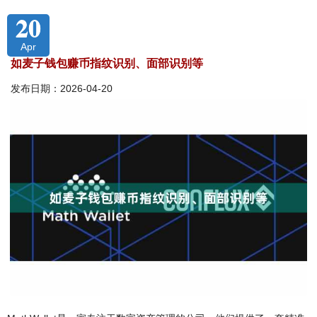
20
Apr
如麦子钱包赚币指纹识别、面部识别等
发布日期：2026-04-20