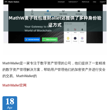
MathWallet是一家专注于数字资产管理的公司，他们提供了一套精准
的数字资产管理解决方案，帮助用户管理他们的加密资产并进行安全
的交易。MathWallet的
MathWallet官网
18
Apr