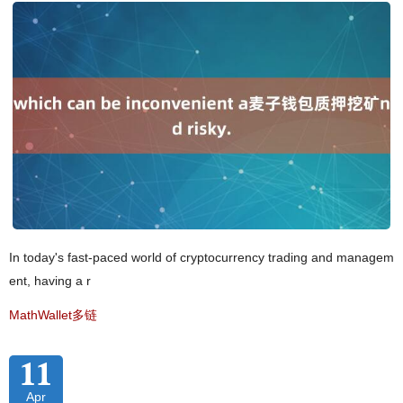
In today's fast-paced world of cryptocurrency trading and managem
ent, having a r
MathWallet多链
11
Apr