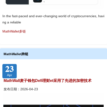
In the fast-paced and ever-changing world of cryptocurrencies, havi
ng a reliable
MathWallet多链
MathWallet跨链
23
Apr
MathWall麦子钱包Defi理财et采用了先进的加密技术
发布日期：2026-04-23