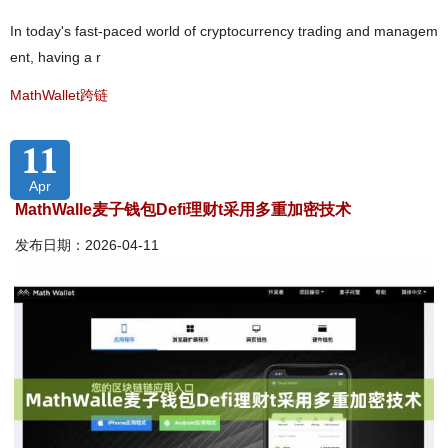
In today's fast-paced world of cryptocurrency trading and managem
ent, having a r
MathWallet跨链
11
Apr
MathWalle麦子钱包Defi理财t采用多重加密技术
发布日期：2026-04-11