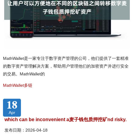
MathWallet是一家专注于数字资产管理的公司，他们提供了一套精准
的数字资产管理解决方案，帮助用户管理他们的加密资产并进行安全
的交易。MathWallet的
MathWallet多链
18
Apr
which can be inconvenient a麦子钱包质押挖矿nd risky.
发布日期：2026-04-18