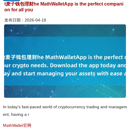
t麦子钱包理财he MathWalletApp is the perfect compani
on for all you
发布日期：2026-04-18
In today's fast-paced world of cryptocurrency trading and managem
ent, having a r
MathWallet官网