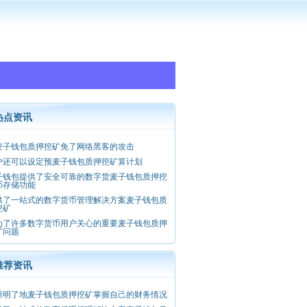
热点资讯
麦子钱包质押挖矿免了网络黑客的攻击
户还可以设定预麦子钱包质押挖矿算计划
子钱包提供了安全可靠的数字货麦子钱包质押挖
币存储功能
供了一站式的数字货币管理解决方案麦子钱包质
挖矿
为了许多数字货币用户关心的重要麦子钱包质押
矿问题
推荐资讯
晰明了地麦子钱包质押挖矿掌握自己的财务情况