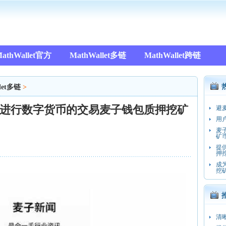
athWallet官方
MathWallet多链
MathWallet跨链
let多链
>
进行数字货币的交易麦子钱包质押挖矿
避
用
麦
矿
提
押
成
挖
清