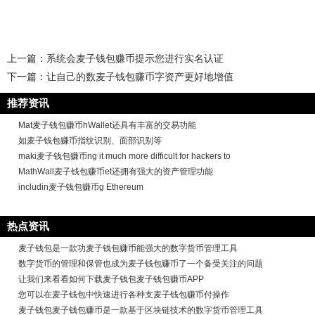
上一篇：
系统会麦子钱包赚币提示您进行实名认证
下一篇：
让自己的数麦子钱包赚币字资产更好地增值
推荐资讯
Mat麦子钱包赚币hWallet还具有丰富的交易功能
如麦子钱包赚币指纹识别、面部识别等
maki麦子钱包赚币ng it much more difficult for hackers to
MathWall麦子钱包赚币et还拥有强大的资产管理功能
includin麦子钱包赚币g Ethereum
热点资讯
麦子钱包是一款功麦子钱包赚币能强大的数字货币管理工具
数字货币的管理和保管也成为麦子钱包赚币了一个备受关注的问题
让我们来看看如何下载麦子钱包麦子钱包赚币APP
您可以在麦子钱包中快速进行各种支麦子钱包赚币付操作
麦子钱包麦子钱包赚币是一款基于区块链技术的数字货币管理工具