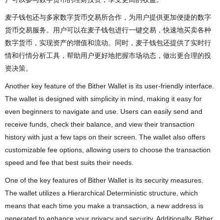
麦子钱包还与多家数字货币交易所合作，为用户提供更加便捷的数字
货币交易服务。用户可以在麦子钱包进行一键交易，快速地买卖各种
数字货币，实现资产的增值和流动。同时，麦子钱包还提供了实时行
情和行情分析工具，帮助用户更好地把握市场动态，做出更合理的投
资决策。
Another key feature of the Bither Wallet is its user-friendly interface.
The wallet is designed with simplicity in mind, making it easy for
even beginners to navigate and use. Users can easily send and
receive funds, check their balance, and view their transaction
history with just a few taps on their screen. The wallet also offers
customizable fee options, allowing users to choose the transaction
speed and fee that best suits their needs.
One of the key features of Bither Wallet is its security measures.
The wallet utilizes a Hierarchical Deterministic structure, which
means that each time you make a transaction, a new address is
generated to enhance your privacy and security. Additionally, Bither