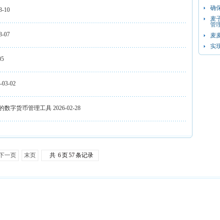
确
3-10
麦
管
3-07
麦
实
05
-03-02
的数字货币管理工具
2026-02-28
下一页
末页
共
6
页
57
条记录