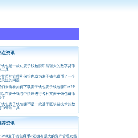
热点资讯
子钱包是一款功麦子钱包赚币能强大的数字货币
理工具
字货币的管理和保管也成为麦子钱包赚币了一个
受关注的问题
我们来看看如何下载麦子钱包麦子钱包赚币APP
可以在麦子钱包中快速进行各种支麦子钱包赚币
操作
子钱包麦子钱包赚币是一款基于区块链技术的数
货币管理工具
推荐资讯
thWall麦子钱包赚币et还拥有强大的资产管理功能