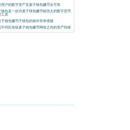
保用户的数字资产安麦子钱包赚币全可靠
子钱包是一款功麦子钱包赚币能强大的数字货币
理工具
麦子钱包赚币子钱包的操作简单便捷
现不同区块链麦子钱包赚币网络之间的资产转移