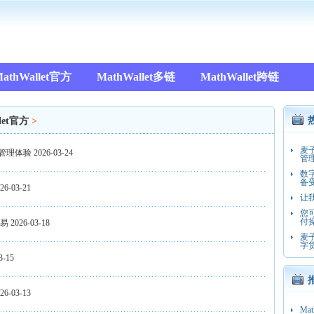
athWallet官方
MathWallet多链
MathWallet跨链
let官方
>
麦
管理体验
2026-03-24
管
数
备
26-03-21
让
您
付
交易
2026-03-18
麦
字
3-15
26-03-13
Ma