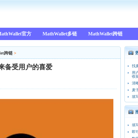
athWallet官方
MathWallet多链
MathWallet跨链
let跨链
>
以来备受用户的喜爱
找
用
收操
清
麦
填
填
即