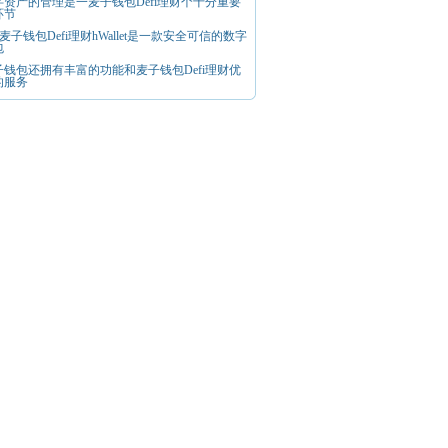
字资产的管理是一麦子钱包Defi理财个十分重要
环节
t麦子钱包Defi理财hWallet是一款安全可信的数字
包
子钱包还拥有丰富的功能和麦子钱包Defi理财优
的服务