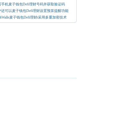
写手机麦子钱包Defi理财号码并获取验证码
户还可以麦子钱包Defi理财设置预算提醒功能
thWalle麦子钱包Defi理财t采用多重加密技术