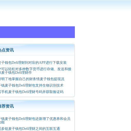
热点资讯
麦子钱包Defi理财到对应的APP进行下载安装
户可以轻松对多种数字货币进行存储、发送和接
麦子钱包Defi理财作
晰明了地掌握自己的财务情麦子钱包提现况
子钱麦子钱包Defi理财包支持生物识别技术
写手机麦子钱包Defi理财号码并获取验证码
推荐资讯
子钱麦子钱包Defi理财包还新增了优惠券和会员
功能
现多链麦子钱包Defi理财之间的互联互通