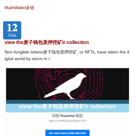
MathWallet多链
12
Feb
view the麦子钱包质押挖矿ir collection
Non-fungible tokens麦子钱包质押挖矿, or NFTs, have taken the d
igital world by storm in r