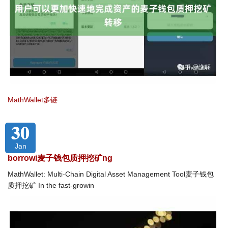
MathWallet多链
30
Jan
borrowi麦子钱包质押挖矿ng
MathWallet: Multi-Chain Digital Asset Management Tool麦子钱包
质押挖矿 In the fast-growin